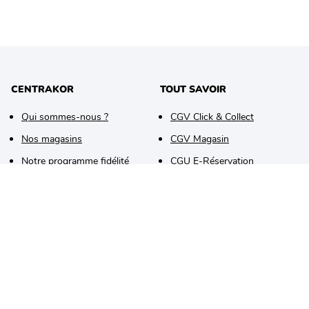
CENTRAKOR
TOUT SAVOIR
Qui sommes-nous ?
CGV Click & Collect
Nos magasins
CGV Magasin
Notre programme fidélité
CGU E-Réservation
Nos marques
Confidentialité et cookies
Nos engagements
Mentions légales
Nos offres d'emploi
Je trie mes déchets
Devenir adhérent
Espace presse
AIDE &
FAQ
Contact