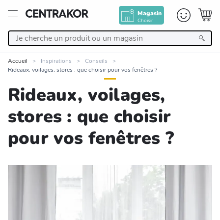
Magasin
Choisir
Retour
Accueil
Inspirations
Conseils
Rideaux, voilages, stores : que choisir pour vos fenêtres ?
Nos Produits
Rideaux, voilages,
Décoration
stores : que choisir
pour vos fenêtres ?
Linge de maison
Meuble
Cuisine et art de la table
Salle de bain et beauté