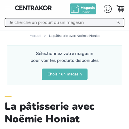
Magasin
Choisir
Retour
Accueil
La pâtisserie avec Noëmie Honiat
Nos Produits
Sélectionnez votre magasin
pour voir les produits disponibles
Décoration
Choisir un magasin
Linge de maison
Meuble
La pâtisserie avec
Cuisine et art de la table
Noëmie Honiat
Salle de bain et beauté