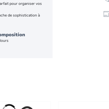
rfait pour organiser vos
uche de sophistication à
omposition
lours