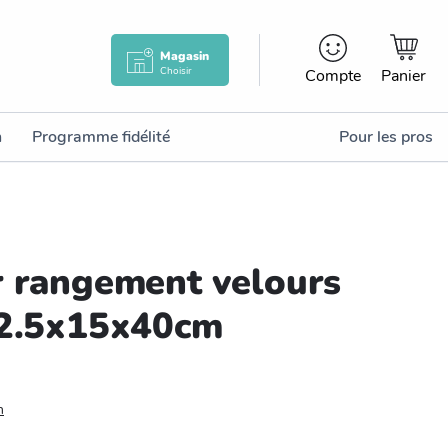
Magasin
Choisir
Compte
Panier
n
Programme fidélité
Pour les pros
r rangement velours
32.5x15x40cm
n