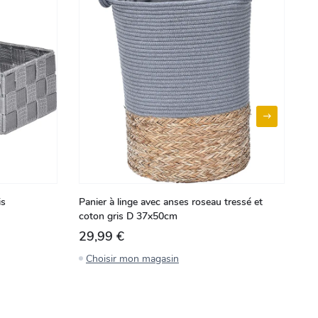
is
Panier à linge avec anses roseau tressé et
Pa
coton gris D 37x50cm
co
29,99 €
2
Choisir mon magasin
C