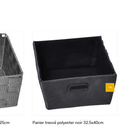
5x25cm
Panier tressé polyester noir 32.5x40cm
Pa