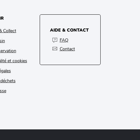
IR
AIDE & CONTACT
& Collect
FAQ
sin
Contact
ervation
lité et cookies
égales
 déchets
sse