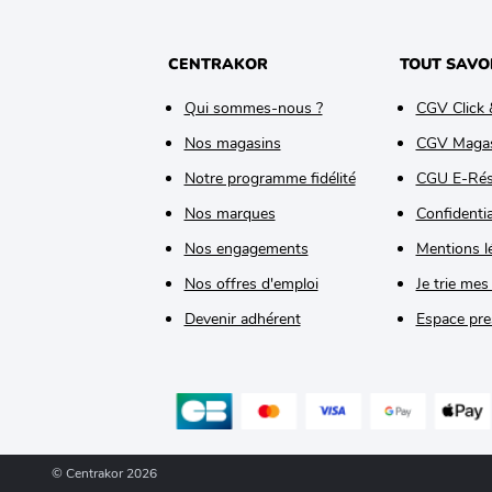
CENTRAKOR
TOUT SAVO
Qui sommes-nous ?
CGV Click 
Nos magasins
CGV Maga
Notre programme fidélité
CGU E-Rés
Nos marques
Confidentia
Nos engagements
Mentions l
Nos offres d'emploi
Je trie mes
Devenir adhérent
Espace pre
© Centrakor 2026