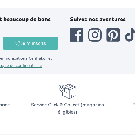
t beaucoup de bons
Suivez nos aventures
Je m'inscris
 communications Centrakor et
tique de confidentialité
ance
Service Click & Collect
(magasins
P
éligibles)