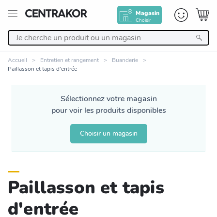
Magasin
Choisir
Retour
Accueil
Entretien et rangement
Buanderie
Paillasson et tapis d'entrée
Nos Produits
Sélectionnez votre magasin
Décoration
pour voir les produits disponibles
Linge de maison
Choisir un magasin
Meuble
Paillasson et tapis
Cuisine et art de la table
d'entrée
Salle de bain et beauté