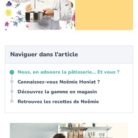
Entretien et rangement
Loisirs
Animalerie
Naviguer dans l'article
Bricolage et auto
Jardin et plein air
Nous, on adooore la pâtisserie… Et vous ?
Connaissez-vous Noëmie Honiat ?
Découvrez la gamme en magasin
Retrouvez les recettes de Noëmie