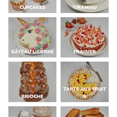
CUPCAKES
TIRAMISU
GÂTEAU LICORNE
FRAISIER
TARTE AUX FRUIT
BRIOCHE
S