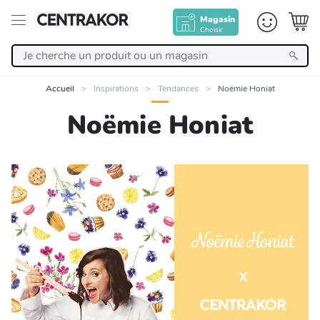
Magasin
Choisir
Retour
Accueil
Inspirations
Tendances
Noëmie Honiat
Nos Produits
Noëmie Honiat
Décoration
Linge de maison
Meuble
Cuisine et art de la table
Salle de bain et beauté